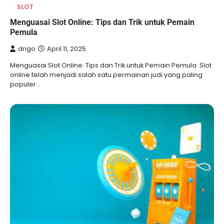
SLOT
Menguasai Slot Online: Tips dan Trik untuk Pemain
Pemula
drigo
April 11, 2025
Menguasai Slot Online: Tips dan Trik untuk Pemain Pemula. Slot
online telah menjadi salah satu permainan judi yang paling
populer…