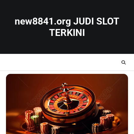
Skip
to
content
new8841.org JUDI SLOT
TERKINI