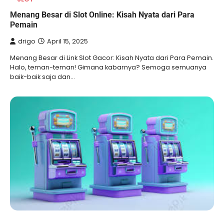
Menang Besar di Slot Online: Kisah Nyata dari Para
Pemain
drigo
April 15, 2025
Menang Besar di Link Slot Gacor: Kisah Nyata dari Para Pemain.
Halo, teman-teman! Gimana kabarnya? Semoga semuanya
baik-baik saja dan…