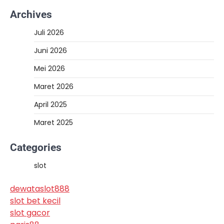
Archives
Juli 2026
Juni 2026
Mei 2026
Maret 2026
April 2025
Maret 2025
Categories
slot
dewataslot888
slot bet kecil
slot gacor