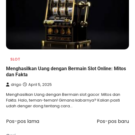
SLOT
Menghasilkan Uang dengan Bermain Slot Online: Mitos
dan Fakta
drigo
April 5, 2025
Menghasilkan Uang dengan Bermain slot gacor: Mitos dan
Fakta. Halo, teman-teman! Gimana kabarnya? Kalian pasti
udah denger dong tentang cara…
Pos-pos lama
Pos-pos baru
Navigasi
pos