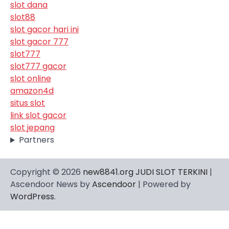
slot dana
slot88
slot gacor hari ini
slot gacor 777
slot777
slot777 gacor
slot online
amazon4d
situs slot
link slot gacor
slot jepang
Partners
Copyright © 2026
new8841.org JUDI SLOT TERKINI
|
Ascendoor News by
Ascendoor
| Powered by
WordPress
.