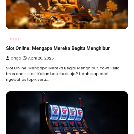
SLOT
Slot Online: Mengapa Mereka Begitu Menghibur
drigo
April 26, 2025
Slot Online: Mengapa Mereka Begitu Menghibur. Yow! Hello,
bros and sistas! Kalian baik-baik aja? Udah siap buat
ngebahas topik seru…