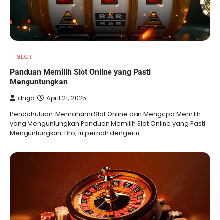
SLOT
Panduan Memilih Slot Online yang Pasti
Menguntungkan
drigo
April 21, 2025
Pendahuluan: Memahami Slot Online dan Mengapa Memilih
yang Menguntungkan Panduan Memilih Slot Online yang Pasti
Menguntungkan. Bro, lu pernah dengerin…