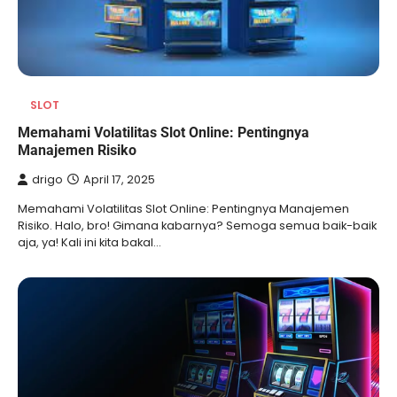
SLOT
Memahami Volatilitas Slot Online: Pentingnya
Manajemen Risiko
drigo
April 17, 2025
Memahami Volatilitas Slot Online: Pentingnya Manajemen
Risiko. Halo, bro! Gimana kabarnya? Semoga semua baik-baik
aja, ya! Kali ini kita bakal…