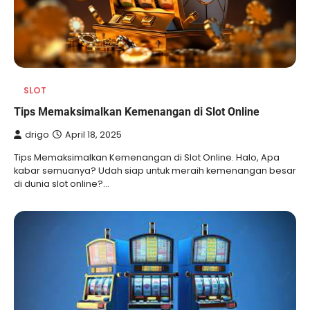
SLOT
Tips Memaksimalkan Kemenangan di Slot Online
drigo
April 18, 2025
Tips Memaksimalkan Kemenangan di Slot Online. Halo, Apa
kabar semuanya? Udah siap untuk meraih kemenangan besar
di dunia slot online?…