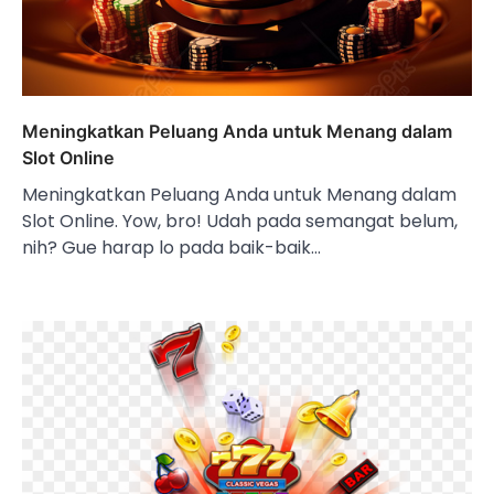
Meningkatkan Peluang Anda untuk Menang dalam
Slot Online
Meningkatkan Peluang Anda untuk Menang dalam
Slot Online. Yow, bro! Udah pada semangat belum,
nih? Gue harap lo pada baik-baik…