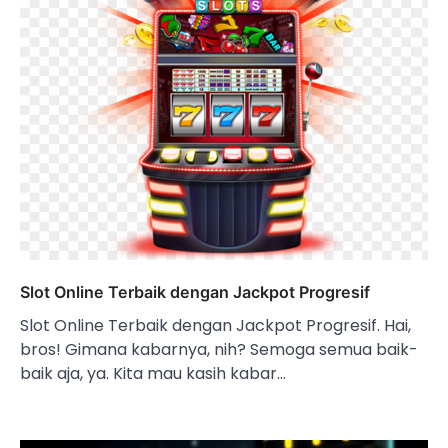
Slot Online Terbaik dengan Jackpot Progresif
Slot Online Terbaik dengan Jackpot Progresif. Hai,
bros! Gimana kabarnya, nih? Semoga semua baik-
baik aja, ya. Kita mau kasih kabar…