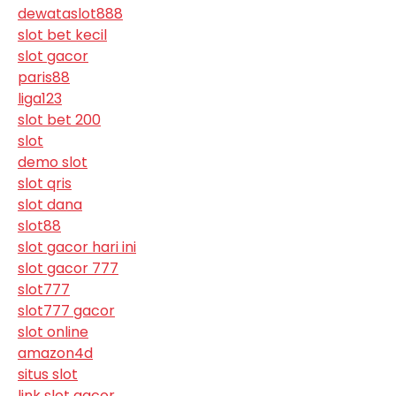
dewataslot888
slot bet kecil
slot gacor
paris88
liga123
slot bet 200
slot
demo slot
slot qris
slot dana
slot88
slot gacor hari ini
slot gacor 777
slot777
slot777 gacor
slot online
amazon4d
situs slot
link slot gacor