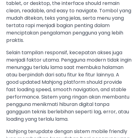
tablet, or desktop, the interface should remain
clean, readable, and easy to navigate. Tombol yang
mudah ditekan, teks yang jelas, serta menu yang
tertata rapi menjadi bagian penting dalam
menciptakan pengalaman pengguna yang lebih
praktis.
Selain tampilan responsif, kecepatan akses juga
menjadi faktor utama. Pengguna modern tidak ingin
menunggu terlalu lama saat membuka halaman
atau berpindah dari satu fitur ke fitur lainnya. A
good updated Mahjong platform should provide
fast loading speed, smooth navigation, and stable
performance. Sistem yang ringan akan membantu
pengguna menikmati hiburan digital tanpa
gangguan teknis berlebihan seperti lag, error, atau
loading yang terlalu lama.
Mahjong terupdate dengan sistem mobile friendly