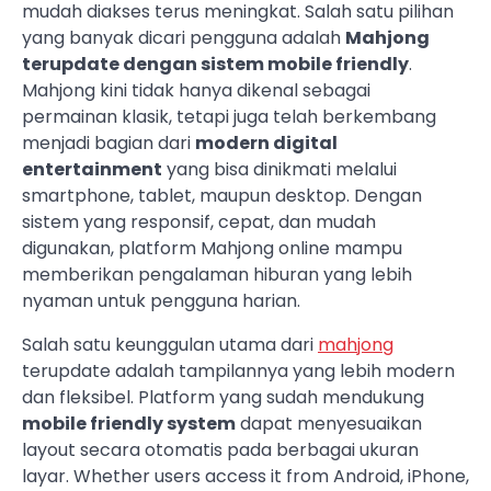
mudah diakses terus meningkat. Salah satu pilihan
yang banyak dicari pengguna adalah
Mahjong
terupdate dengan sistem mobile friendly
.
Mahjong kini tidak hanya dikenal sebagai
permainan klasik, tetapi juga telah berkembang
menjadi bagian dari
modern digital
entertainment
yang bisa dinikmati melalui
smartphone, tablet, maupun desktop. Dengan
sistem yang responsif, cepat, dan mudah
digunakan, platform Mahjong online mampu
memberikan pengalaman hiburan yang lebih
nyaman untuk pengguna harian.
Salah satu keunggulan utama dari
mahjong
terupdate adalah tampilannya yang lebih modern
dan fleksibel. Platform yang sudah mendukung
mobile friendly system
dapat menyesuaikan
layout secara otomatis pada berbagai ukuran
layar. Whether users access it from Android, iPhone,