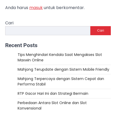
Anda harus
masuk
untuk berkomentar.
Cari
Cari
Recent Posts
Tips Menghindari Kendala Saat Mengakses Slot
Maxwin Online
Mahjong Terupdate dengan Sistem Mobile Friendly
Mahjong Terpercaya dengan Sistem Cepat dan
Performa Stabil
RTP Gacor Hari Ini dan Strategi Bermain
Perbedaan Antara Slot Online dan Slot
Konvensional